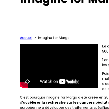
Accueil
>
Imagine for Margo
Le 
500
1 en
les 
Pui
mal
d’ad
de c
C’est pourquoi Imagine for Margo a été créée en 2011
d’
accélérer la recherche sur les cancers pédiat
européenne à développer des traitements spécifiques