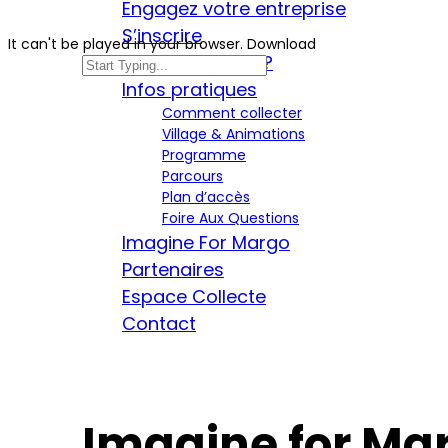
Engagez votre entreprise
S’inscrire
It can't be played in your browser. Download
Pourquoi courir ?
Infos pratiques
Comment collecter
Village & Animations
Programme
Parcours
Plan d’accès
Foire Aux Questions
Imagine For Margo
Partenaires
Espace Collecte
Contact
Imagine for Ma