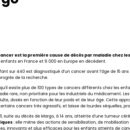
cancer est la première cause de décès par maladie chez le
 enfants en France et 6 000 en Europe en décèdent.
fant sur 440 est diagnostiqué d’un cancer avant l’âge de 15 ans et
progrès de la recherche.
squ’il existe plus de 100 types de cancers différents chez les 
adie rare, non prioritaire pour les industriels du médicament. L
ulte, dosés en fonction de leur poids et de leur âge. Cette app
ertains cancers très agressifs, et laisse de lourdes séquelles, p
, suite au décès de Margo, à 14 ans, atteinte d’une tumeur céréb
riques
: elle mène des actions de sensibilisation, de mobilisatio
, innovants et plus efficaces pour les enfants atteints de can